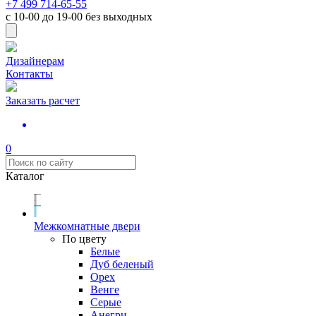
+7 499 714-65-55
с
10-00
до
19-00
без выходных
Дизайнерам
Контакты
Заказать расчет
0
Каталог
Межкомнатные двери
По цвету
Белые
Дуб беленый
Орех
Венге
Серые
Анегри