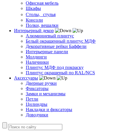
Офисная мебель
Шкафы
Столы, стулья
Консоли
Полки, вешалки
Интерьерный декор
Алюминиевый плинтус
Белый окрашенный плинтус МДФ
Декоративные рейки Баффели
Интерьерные панели
Молдинги
Наличники
Плинтус МДФ под покраску
Плинтус окрашеный по RAL/NCS
Аксессуары
Дверные ручки
Фиксаторы
Замки и механизмы
Петли
Цилиндры
Накладки и фиксаторы
Доводчики