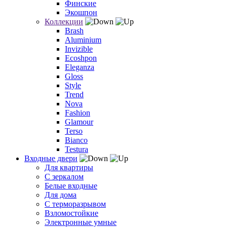
Финские
Экошпон
Коллекции
Brash
Aluminium
Invizible
Ecoshpon
Eleganza
Gloss
Style
Trend
Nova
Fashion
Glamour
Terso
Bianco
Testura
Входные двери
Для квартиры
С зеркалом
Белые входные
Для дома
С терморазрывом
Взломостойкие
Электронные умные