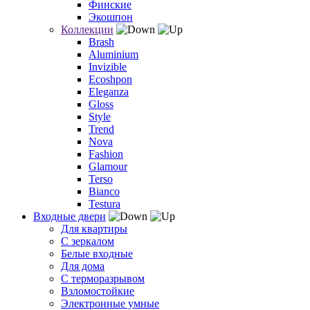
Финские
Экошпон
Коллекции
Brash
Aluminium
Invizible
Ecoshpon
Eleganza
Gloss
Style
Trend
Nova
Fashion
Glamour
Terso
Bianco
Testura
Входные двери
Для квартиры
С зеркалом
Белые входные
Для дома
С терморазрывом
Взломостойкие
Электронные умные