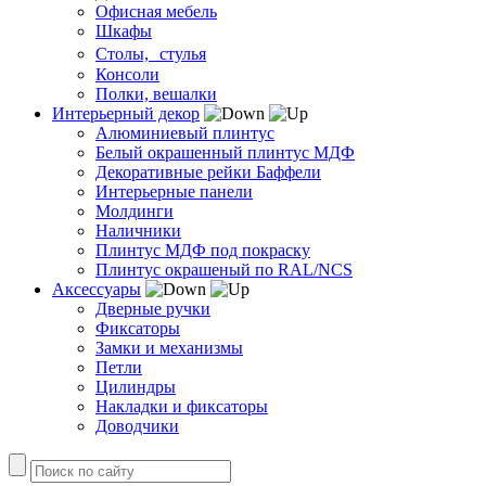
Офисная мебель
Шкафы
Столы, стулья
Консоли
Полки, вешалки
Интерьерный декор
Алюминиевый плинтус
Белый окрашенный плинтус МДФ
Декоративные рейки Баффели
Интерьерные панели
Молдинги
Наличники
Плинтус МДФ под покраску
Плинтус окрашеный по RAL/NCS
Аксессуары
Дверные ручки
Фиксаторы
Замки и механизмы
Петли
Цилиндры
Накладки и фиксаторы
Доводчики