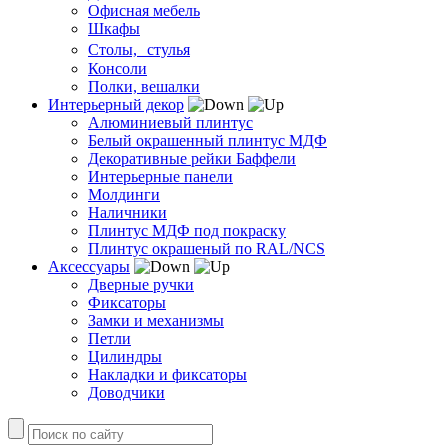
Офисная мебель
Шкафы
Столы, стулья
Консоли
Полки, вешалки
Интерьерный декор
Алюминиевый плинтус
Белый окрашенный плинтус МДФ
Декоративные рейки Баффели
Интерьерные панели
Молдинги
Наличники
Плинтус МДФ под покраску
Плинтус окрашеный по RAL/NCS
Аксессуары
Дверные ручки
Фиксаторы
Замки и механизмы
Петли
Цилиндры
Накладки и фиксаторы
Доводчики