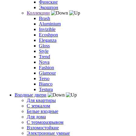
Финские
Экошпон
Коллекции
Brash
Aluminium
Invizible
Ecoshpon
Eleganza
Gloss
Style
Trend
Nova
Fashion
Glamour
Terso
Bianco
Testura
Входные двери
Для квартиры
С зеркалом
Белые входные
Для дома
С терморазрывом
Взломостойкие
Электронные умные