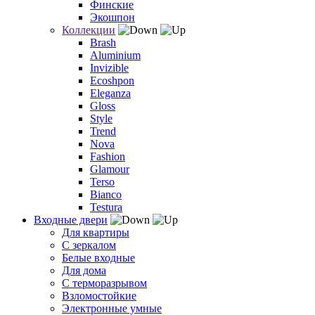
Финские
Экошпон
Коллекции
Brash
Aluminium
Invizible
Ecoshpon
Eleganza
Gloss
Style
Trend
Nova
Fashion
Glamour
Terso
Bianco
Testura
Входные двери
Для квартиры
С зеркалом
Белые входные
Для дома
С терморазрывом
Взломостойкие
Электронные умные