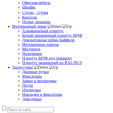
Офисная мебель
Шкафы
Столы, стулья
Консоли
Полки, вешалки
Интерьерный декор
Алюминиевый плинтус
Белый окрашенный плинтус МДФ
Декоративные рейки Баффели
Интерьерные панели
Молдинги
Наличники
Плинтус МДФ под покраску
Плинтус окрашеный по RAL/NCS
Аксессуары
Дверные ручки
Фиксаторы
Замки и механизмы
Петли
Цилиндры
Накладки и фиксаторы
Доводчики