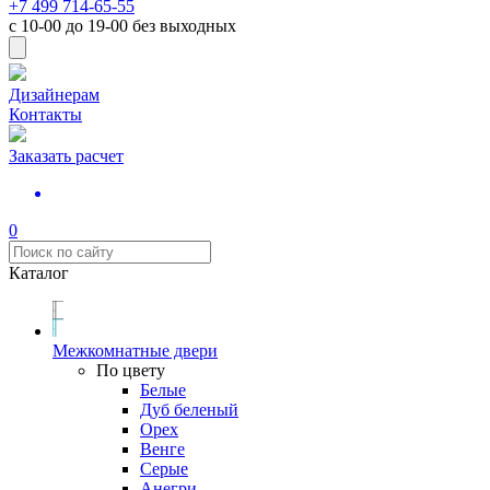
+7 499 714-65-55
с
10-00
до
19-00
без выходных
Дизайнерам
Контакты
Заказать расчет
0
Каталог
Межкомнатные двери
По цвету
Белые
Дуб беленый
Орех
Венге
Серые
Анегри