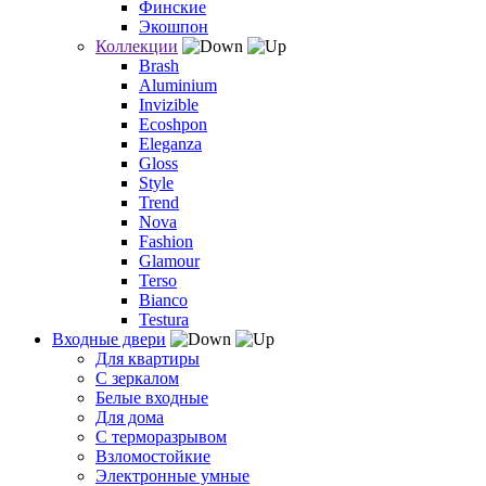
Финские
Экошпон
Коллекции
Brash
Aluminium
Invizible
Ecoshpon
Eleganza
Gloss
Style
Trend
Nova
Fashion
Glamour
Terso
Bianco
Testura
Входные двери
Для квартиры
С зеркалом
Белые входные
Для дома
С терморазрывом
Взломостойкие
Электронные умные