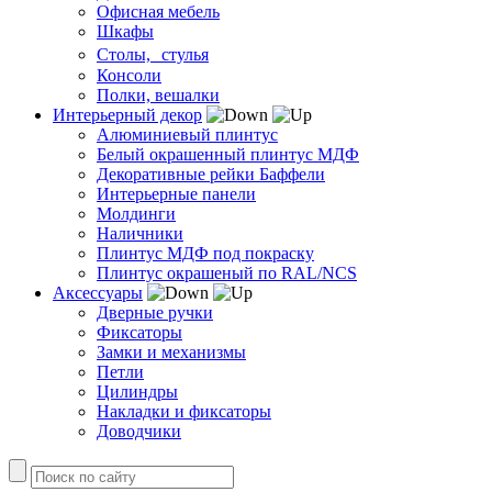
Офисная мебель
Шкафы
Столы, стулья
Консоли
Полки, вешалки
Интерьерный декор
Алюминиевый плинтус
Белый окрашенный плинтус МДФ
Декоративные рейки Баффели
Интерьерные панели
Молдинги
Наличники
Плинтус МДФ под покраску
Плинтус окрашеный по RAL/NCS
Аксессуары
Дверные ручки
Фиксаторы
Замки и механизмы
Петли
Цилиндры
Накладки и фиксаторы
Доводчики