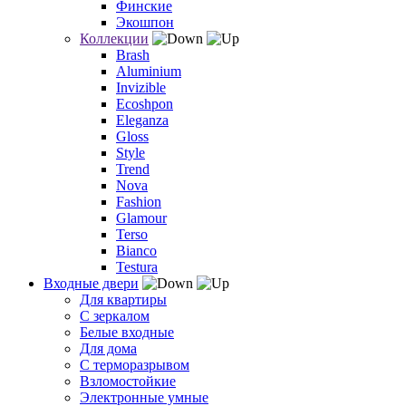
Финские
Экошпон
Коллекции
Brash
Aluminium
Invizible
Ecoshpon
Eleganza
Gloss
Style
Trend
Nova
Fashion
Glamour
Terso
Bianco
Testura
Входные двери
Для квартиры
С зеркалом
Белые входные
Для дома
С терморазрывом
Взломостойкие
Электронные умные