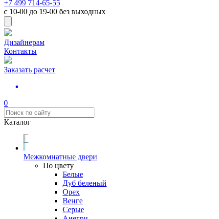
+7 499 714-65-55
с
10-00
до
19-00
без выходных
Дизайнерам
Контакты
Заказать расчет
0
Каталог
Межкомнатные двери
По цвету
Белые
Дуб беленый
Орех
Венге
Серые
Анегри