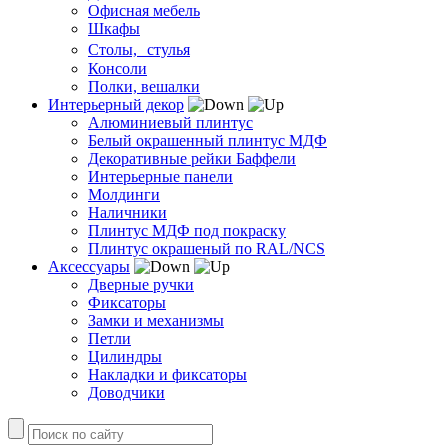
Офисная мебель
Шкафы
Столы, стулья
Консоли
Полки, вешалки
Интерьерный декор
Алюминиевый плинтус
Белый окрашенный плинтус МДФ
Декоративные рейки Баффели
Интерьерные панели
Молдинги
Наличники
Плинтус МДФ под покраску
Плинтус окрашеный по RAL/NCS
Аксессуары
Дверные ручки
Фиксаторы
Замки и механизмы
Петли
Цилиндры
Накладки и фиксаторы
Доводчики