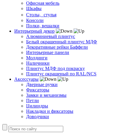
Офисная мебель
Шкафы
Столы, стулья
Консоли
Полки, вешалки
Интерьерный декор
Алюминиевый плинтус
Белый окрашенный плинтус МДФ
Декоративные рейки Баффели
Интерьерные панели
Молдинги
Наличники
Плинтус МДФ под покраску
Плинтус окрашеный по RAL/NCS
Аксессуары
Дверные ручки
Фиксаторы
Замки и механизмы
Петли
Цилиндры
Накладки и фиксаторы
Доводчики