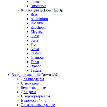
Финские
Экошпон
Коллекции
Brash
Aluminium
Invizible
Ecoshpon
Eleganza
Gloss
Style
Trend
Nova
Fashion
Glamour
Terso
Bianco
Testura
Входные двери
Для квартиры
С зеркалом
Белые входные
Для дома
С терморазрывом
Взломостойкие
Электронные умные