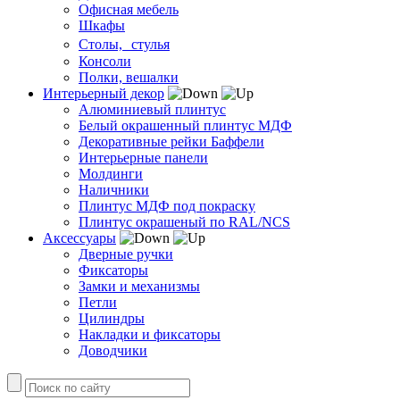
Офисная мебель
Шкафы
Столы, стулья
Консоли
Полки, вешалки
Интерьерный декор
Алюминиевый плинтус
Белый окрашенный плинтус МДФ
Декоративные рейки Баффели
Интерьерные панели
Молдинги
Наличники
Плинтус МДФ под покраску
Плинтус окрашеный по RAL/NCS
Аксессуары
Дверные ручки
Фиксаторы
Замки и механизмы
Петли
Цилиндры
Накладки и фиксаторы
Доводчики