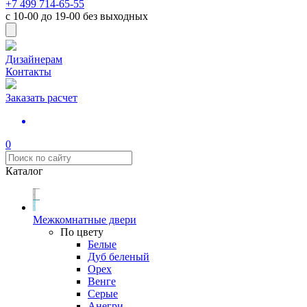
+7 499 714-65-55
с
10-00
до
19-00
без выходных
Дизайнерам
Контакты
Заказать расчет
0
Каталог
Межкомнатные двери
По цвету
Белые
Дуб беленый
Орех
Венге
Серые
Анегри