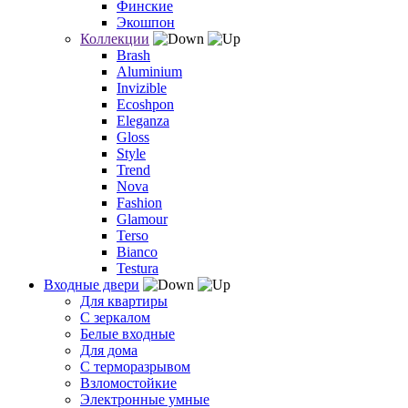
Финские
Экошпон
Коллекции
Brash
Aluminium
Invizible
Ecoshpon
Eleganza
Gloss
Style
Trend
Nova
Fashion
Glamour
Terso
Bianco
Testura
Входные двери
Для квартиры
С зеркалом
Белые входные
Для дома
С терморазрывом
Взломостойкие
Электронные умные