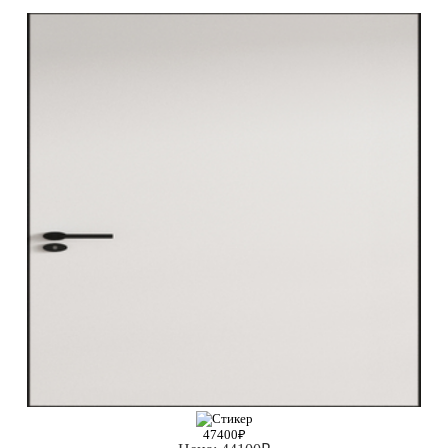
47400₽