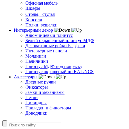
Офисная мебель
Шкафы
Столы, стулья
Консоли
Полки, вешалки
Интерьерный декор
Алюминиевый плинтус
Белый окрашенный плинтус МДФ
Декоративные рейки Баффели
Интерьерные панели
Молдинги
Наличники
Плинтус МДФ под покраску
Плинтус окрашеный по RAL/NCS
Аксессуары
Дверные ручки
Фиксаторы
Замки и механизмы
Петли
Цилиндры
Накладки и фиксаторы
Доводчики