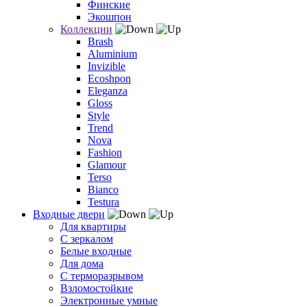
Финские
Экошпон
Коллекции
Brash
Aluminium
Invizible
Ecoshpon
Eleganza
Gloss
Style
Trend
Nova
Fashion
Glamour
Terso
Bianco
Testura
Входные двери
Для квартиры
С зеркалом
Белые входные
Для дома
С терморазрывом
Взломостойкие
Электронные умные