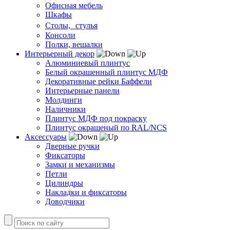
Офисная мебель
Шкафы
Столы, стулья
Консоли
Полки, вешалки
Интерьерный декор
Алюминиевый плинтус
Белый окрашенный плинтус МДФ
Декоративные рейки Баффели
Интерьерные панели
Молдинги
Наличники
Плинтус МДФ под покраску
Плинтус окрашеный по RAL/NCS
Аксессуары
Дверные ручки
Фиксаторы
Замки и механизмы
Петли
Цилиндры
Накладки и фиксаторы
Доводчики