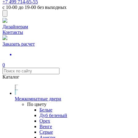
+7 499 714-65-55
с
10-00
до
19-00
без выходных
Дизайнерам
Контакты
Заказать расчет
0
Каталог
Межкомнатные двери
По цвету
Белые
Дуб беленый
Орех
Венге
Серые
Анегри