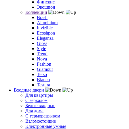
Финские
Экошпон
Коллекции
Brash
Aluminium
Invizible
Ecoshpon
Eleganza
Gloss
Style
Trend
Nova
Fashion
Glamour
Terso
Bianco
Testura
Входные двери
Для квартиры
С зеркалом
Белые входные
Для дома
С терморазрывом
Взломостойкие
Электронные умные