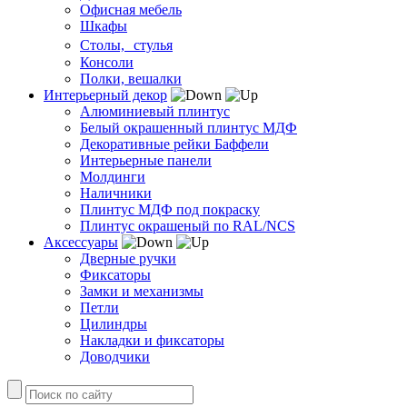
Офисная мебель
Шкафы
Столы, стулья
Консоли
Полки, вешалки
Интерьерный декор
Алюминиевый плинтус
Белый окрашенный плинтус МДФ
Декоративные рейки Баффели
Интерьерные панели
Молдинги
Наличники
Плинтус МДФ под покраску
Плинтус окрашеный по RAL/NCS
Аксессуары
Дверные ручки
Фиксаторы
Замки и механизмы
Петли
Цилиндры
Накладки и фиксаторы
Доводчики