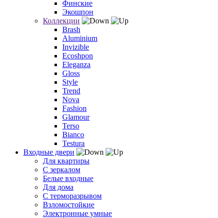
Финские
Экошпон
Коллекции
Brash
Aluminium
Invizible
Ecoshpon
Eleganza
Gloss
Style
Trend
Nova
Fashion
Glamour
Terso
Bianco
Testura
Входные двери
Для квартиры
С зеркалом
Белые входные
Для дома
С терморазрывом
Взломостойкие
Электронные умные