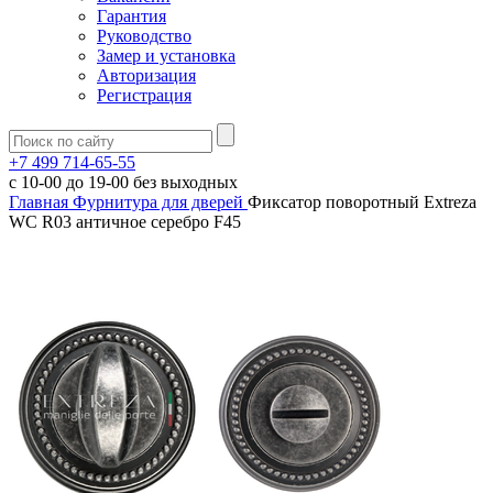
Гарантия
Руководство
Замер и установка
Авторизация
Регистрация
+7 499 714-65-55
с
10-00
до
19-00
без выходных
Главная
Фурнитура для дверей
Фиксатор поворотный Extreza
WC R03 античное серебро F45