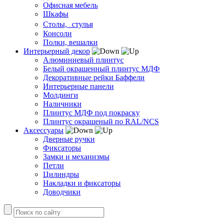
Офисная мебель
Шкафы
Столы, стулья
Консоли
Полки, вешалки
Интерьерный декор
Алюминиевый плинтус
Белый окрашенный плинтус МДФ
Декоративные рейки Баффели
Интерьерные панели
Молдинги
Наличники
Плинтус МДФ под покраску
Плинтус окрашеный по RAL/NCS
Аксессуары
Дверные ручки
Фиксаторы
Замки и механизмы
Петли
Цилиндры
Накладки и фиксаторы
Доводчики