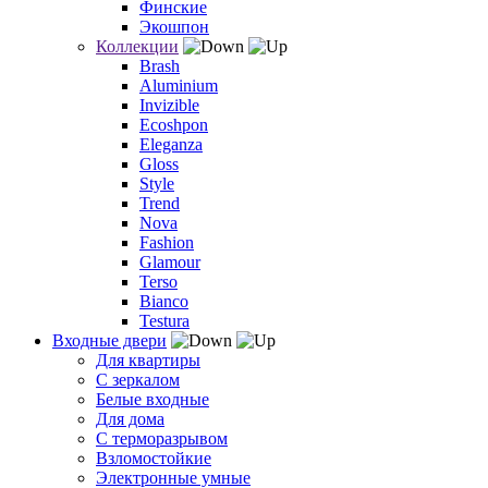
Финские
Экошпон
Коллекции
Brash
Aluminium
Invizible
Ecoshpon
Eleganza
Gloss
Style
Trend
Nova
Fashion
Glamour
Terso
Bianco
Testura
Входные двери
Для квартиры
С зеркалом
Белые входные
Для дома
С терморазрывом
Взломостойкие
Электронные умные