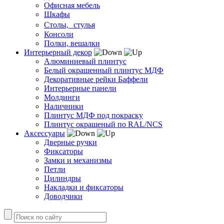
Офисная мебель
Шкафы
Столы, стулья
Консоли
Полки, вешалки
Интерьерный декор
Алюминиевый плинтус
Белый окрашенный плинтус МДФ
Декоративные рейки Баффели
Интерьерные панели
Молдинги
Наличники
Плинтус МДФ под покраску
Плинтус окрашеный по RAL/NCS
Аксессуары
Дверные ручки
Фиксаторы
Замки и механизмы
Петли
Цилиндры
Накладки и фиксаторы
Доводчики