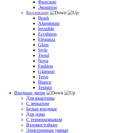
Финские
Экошпон
Коллекции
Brash
Aluminium
Invizible
Ecoshpon
Eleganza
Gloss
Style
Trend
Nova
Fashion
Glamour
Terso
Bianco
Testura
Входные двери
Для квартиры
С зеркалом
Белые входные
Для дома
С терморазрывом
Взломостойкие
Электронные умные