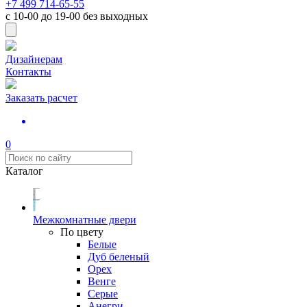
+7 499 714-65-55
с
10-00
до
19-00
без выходных
Дизайнерам
Контакты
Заказать расчет
0
Каталог
Межкомнатные двери
По цвету
Белые
Дуб беленый
Орех
Венге
Серые
Анегри