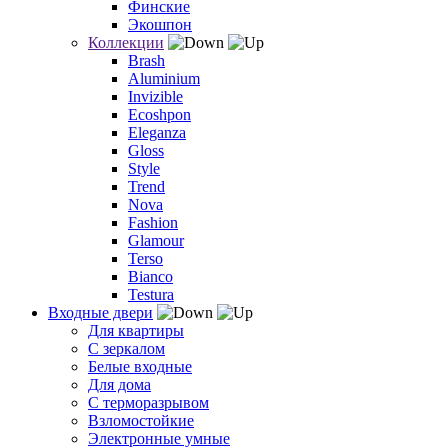
Финские
Экошпон
Коллекции
Brash
Aluminium
Invizible
Ecoshpon
Eleganza
Gloss
Style
Trend
Nova
Fashion
Glamour
Terso
Bianco
Testura
Входные двери
Для квартиры
С зеркалом
Белые входные
Для дома
С терморазрывом
Взломостойкие
Электронные умные