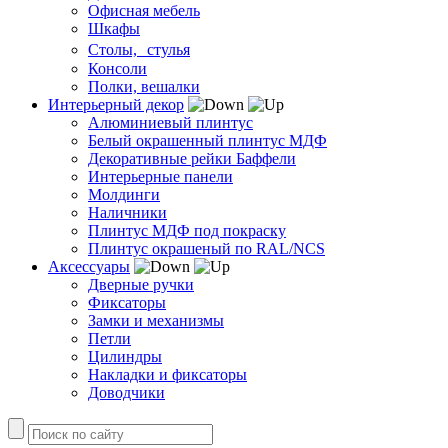
Офисная мебель
Шкафы
Столы, стулья
Консоли
Полки, вешалки
Интерьерный декор
Алюминиевый плинтус
Белый окрашенный плинтус МДФ
Декоративные рейки Баффели
Интерьерные панели
Молдинги
Наличники
Плинтус МДФ под покраску
Плинтус окрашеный по RAL/NCS
Аксессуары
Дверные ручки
Фиксаторы
Замки и механизмы
Петли
Цилиндры
Накладки и фиксаторы
Доводчики