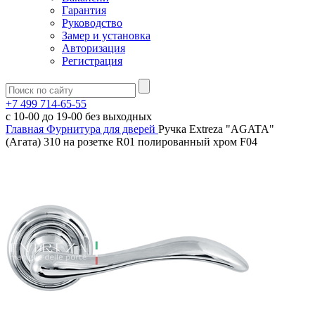
Гарантия
Руководство
Замер и установка
Авторизация
Регистрация
+7 499 714-65-55
с
10-00
до
19-00
без выходных
Главная
Фурнитура для дверей
Ручка Extreza "AGATA"
(Агата) 310 на розетке R01 полированный хром F04