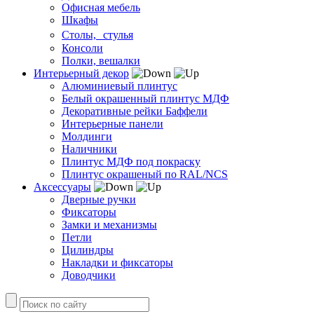
Офисная мебель
Шкафы
Столы, стулья
Консоли
Полки, вешалки
Интерьерный декор
Алюминиевый плинтус
Белый окрашенный плинтус МДФ
Декоративные рейки Баффели
Интерьерные панели
Молдинги
Наличники
Плинтус МДФ под покраску
Плинтус окрашеный по RAL/NCS
Аксессуары
Дверные ручки
Фиксаторы
Замки и механизмы
Петли
Цилиндры
Накладки и фиксаторы
Доводчики