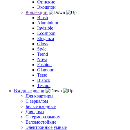
Финские
Экошпон
Коллекции
Brash
Aluminium
Invizible
Ecoshpon
Eleganza
Gloss
Style
Trend
Nova
Fashion
Glamour
Terso
Bianco
Testura
Входные двери
Для квартиры
С зеркалом
Белые входные
Для дома
С терморазрывом
Взломостойкие
Электронные умные