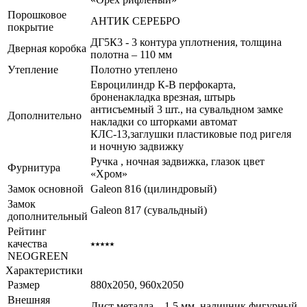
Порошковое
АНТИК СЕРЕБРО
покрытие
ДГ5К3 - 3 контура уплотнения, толщина
Дверная коробка
полотна – 110 мм
Утепление
Полотно утеплено
Евроцилиндр К-В перфокарта,
броненакладка врезная, штырь
антисъемный 3 шт., на сувальдном замке
Дополнительно
накладки со шторками автомат
КЛС-13,заглушки пластиковые под ригеля
и ночную задвижку
Ручка , ночная задвижка, глазок цвет
Фурнитура
«Хром»
Замок основной
Galeon 816 (цилиндровый)
Замок
Galeon 817 (сувальдный)
дополнительный
Рейтинг
качества
⭑⭑⭑⭑⭑
NEOGREEN
Характеристики
Размер
880x2050, 960x2050
Внешняя
Лист металла – 1,5 мм, наличник фигурный