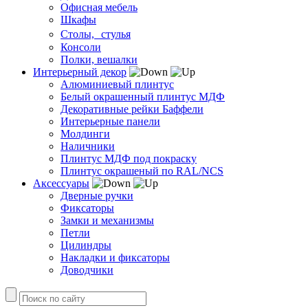
Офисная мебель
Шкафы
Столы, стулья
Консоли
Полки, вешалки
Интерьерный декор
Алюминиевый плинтус
Белый окрашенный плинтус МДФ
Декоративные рейки Баффели
Интерьерные панели
Молдинги
Наличники
Плинтус МДФ под покраску
Плинтус окрашеный по RAL/NCS
Аксессуары
Дверные ручки
Фиксаторы
Замки и механизмы
Петли
Цилиндры
Накладки и фиксаторы
Доводчики