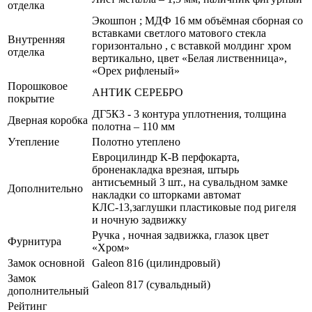
отделка
Экошпон ; МДФ 16 мм объёмная сборная со
вставками светлого матового стекла
Внутренняя
горизонтально , с вставкой молдинг хром
отделка
вертикально, цвет «Белая лиственница»,
«Орех рифленый»
Порошковое
АНТИК СЕРЕБРО
покрытие
ДГ5К3 - 3 контура уплотнения, толщина
Дверная коробка
полотна – 110 мм
Утепление
Полотно утеплено
Евроцилиндр К-В перфокарта,
броненакладка врезная, штырь
антисъемный 3 шт., на сувальдном замке
Дополнительно
накладки со шторками автомат
КЛС-13,заглушки пластиковые под ригеля
и ночную задвижку
Ручка , ночная задвижка, глазок цвет
Фурнитура
«Хром»
Замок основной
Galeon 816 (цилиндровый)
Замок
Galeon 817 (сувальдный)
дополнительный
Рейтинг