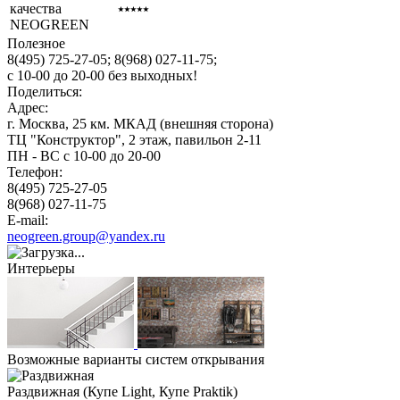
качества
⭑⭑⭑⭑⭑
NEOGREEN
Полезное
8(495) 725-27-05;
8(968) 027-11-75;
с
10-00
до
20-00
без выходных!
Поделиться:
Адрес:
г. Москва, 25 км. МКАД (внешняя сторона)
ТЦ "Конструктор", 2 этаж, павильон 2-11
ПН - ВС с 10-00 до 20-00
Телефон:
8(495) 725-27-05
8(968) 027-11-75
E-mail:
neogreen.group@yandex.ru
Интерьеры
Возможные варианты систем открывания
Раздвижная
(Купе Light, Купе Praktik)