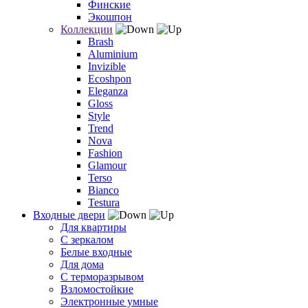
Финские
Экошпон
Коллекции
Brash
Aluminium
Invizible
Ecoshpon
Eleganza
Gloss
Style
Trend
Nova
Fashion
Glamour
Terso
Bianco
Testura
Входные двери
Для квартиры
С зеркалом
Белые входные
Для дома
С терморазрывом
Взломостойкие
Электронные умные