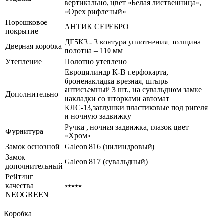
вертикально, цвет «Белая лиственница»,
«Орех рифленый»
Порошковое
АНТИК СЕРЕБРО
покрытие
ДГ5К3 - 3 контура уплотнения, толщина
Дверная коробка
полотна – 110 мм
Утепление
Полотно утеплено
Евроцилиндр К-В перфокарта,
броненакладка врезная, штырь
антисъемный 3 шт., на сувальдном замке
Дополнительно
накладки со шторками автомат
КЛС-13,заглушки пластиковые под ригеля
и ночную задвижку
Ручка , ночная задвижка, глазок цвет
Фурнитура
«Хром»
Замок основной
Galeon 816 (цилиндровый)
Замок
Galeon 817 (сувальдный)
дополнительный
Рейтинг
качества
⭑⭑⭑⭑⭑
NEOGREEN
Коробка