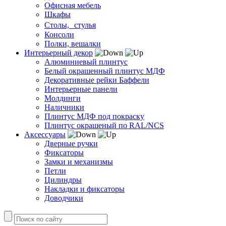
Офисная мебель
Шкафы
Столы, стулья
Консоли
Полки, вешалки
Интерьерный декор
Алюминиевый плинтус
Белый окрашенный плинтус МДФ
Декоративные рейки Баффели
Интерьерные панели
Молдинги
Наличники
Плинтус МДФ под покраску
Плинтус окрашеный по RAL/NCS
Аксессуары
Дверные ручки
Фиксаторы
Замки и механизмы
Петли
Цилиндры
Накладки и фиксаторы
Доводчики