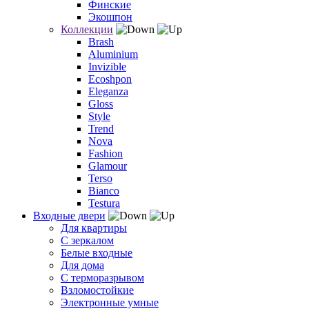
Финские
Экошпон
Коллекции
Brash
Aluminium
Invizible
Ecoshpon
Eleganza
Gloss
Style
Trend
Nova
Fashion
Glamour
Terso
Bianco
Testura
Входные двери
Для квартиры
С зеркалом
Белые входные
Для дома
С терморазрывом
Взломостойкие
Электронные умные