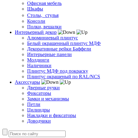
Офисная мебель
Шкафы
Столы, стулья
Консоли
Полки, вешалки
Интерьерный декор
Алюминиевый плинтус
Белый окрашенный плинтус МДФ
Декоративные рейки Баффели
Интерьерные панели
Молдинги
Наличники
Плинтус МДФ под покраску
Плинтус окрашеный по RAL/NCS
Аксессуары
Дверные ручки
Фиксаторы
Замки и механизмы
Петли
Цилиндры
Накладки и фиксаторы
Доводчики