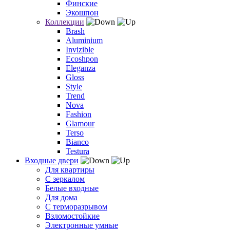
Финские
Экошпон
Коллекции
Brash
Aluminium
Invizible
Ecoshpon
Eleganza
Gloss
Style
Trend
Nova
Fashion
Glamour
Terso
Bianco
Testura
Входные двери
Для квартиры
С зеркалом
Белые входные
Для дома
С терморазрывом
Взломостойкие
Электронные умные