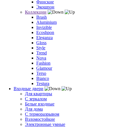
Финские
Экошпон
Коллекции
Brash
Aluminium
Invizible
Ecoshpon
Eleganza
Gloss
Style
Trend
Nova
Fashion
Glamour
Terso
Bianco
Testura
Входные двери
Для квартиры
С зеркалом
Белые входные
Для дома
С терморазрывом
Взломостойкие
Электронные умные