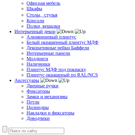
Офисная мебель
Шкафы
Столы, стулья
Консоли
Полки, вешалки
Интерьерный декор
Алюминиевый плинтус
Белый окрашенный плинтус МДФ
Декоративные рейки Баффели
Интерьерные панели
Молдинги
Наличники
Плинтус МДФ под покраску
Плинтус окрашеный по RAL/NCS
Аксессуары
Дверные ручки
Фиксаторы
Замки и механизмы
Петли
Цилиндры
Накладки и фиксаторы
Доводчики