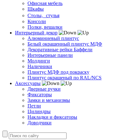
Офисная мебель
Шкафы
Столы, стулья
Консоли
Полки, вешалки
Интерьерный декор
Алюминиевый плинтус
Белый окрашенный плинтус МДФ
Декоративные рейки Баффели
Интерьерные панели
Молдинги
Наличники
Плинтус МДФ под покраску
Плинтус окрашеный по RAL/NCS
Аксессуары
Дверные ручки
Фиксаторы
Замки и механизмы
Петли
Цилиндры
Накладки и фиксаторы
Доводчики