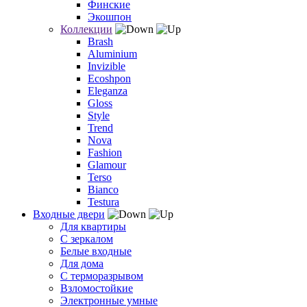
Финские
Экошпон
Коллекции
Brash
Aluminium
Invizible
Ecoshpon
Eleganza
Gloss
Style
Trend
Nova
Fashion
Glamour
Terso
Bianco
Testura
Входные двери
Для квартиры
С зеркалом
Белые входные
Для дома
С терморазрывом
Взломостойкие
Электронные умные