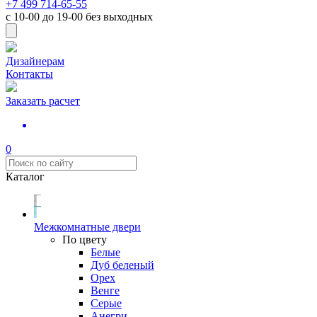
+7 499 714-65-55
с
10-00
до
19-00
без выходных
Дизайнерам
Контакты
Заказать расчет
0
Каталог
Межкомнатные двери
По цвету
Белые
Дуб беленый
Орех
Венге
Серые
Анегри