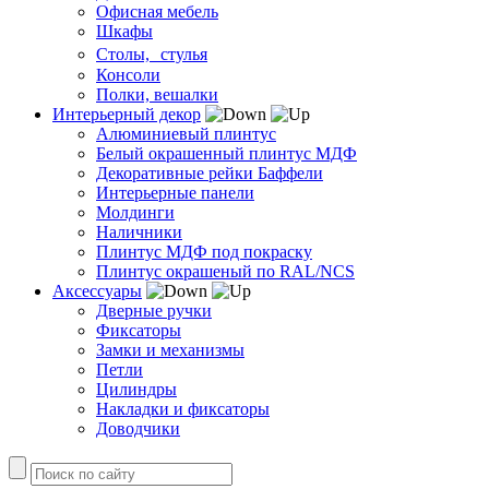
Офисная мебель
Шкафы
Столы, стулья
Консоли
Полки, вешалки
Интерьерный декор
Алюминиевый плинтус
Белый окрашенный плинтус МДФ
Декоративные рейки Баффели
Интерьерные панели
Молдинги
Наличники
Плинтус МДФ под покраску
Плинтус окрашеный по RAL/NCS
Аксессуары
Дверные ручки
Фиксаторы
Замки и механизмы
Петли
Цилиндры
Накладки и фиксаторы
Доводчики