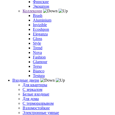
Финские
Экошпон
Коллекции
Brash
Aluminium
Invizible
Ecoshpon
Eleganza
Gloss
Style
Trend
Nova
Fashion
Glamour
Terso
Bianco
Testura
Входные двери
Для квартиры
С зеркалом
Белые входные
Для дома
С терморазрывом
Взломостойкие
Электронные умные