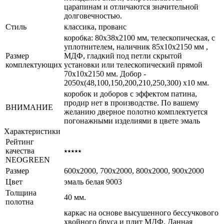
царапинам и отличаются значительной
долговечностью.
Стиль
классика, прованс
коробка: 80x38x2100 мм, телескопическая, с
уплотнителем, наличник 85x10x2150 мм ,
Размер
МДФ, гладкий под петли скрытой
комплектующих
установки или телескопический прямой
70x10х2150 мм. Добор -
2050х(48,100,150,200,210,250,300) х10 мм.
коробок и доборов с эффектом патина,
продир нет в производстве. По вашему
ВНИМАНИЕ
желанию дверное полотно комплектуется
погонажными изделиями в цвете эмаль
Характеристики
Рейтинг
качества
⭑⭑⭑⭑⭑
NEOGREEN
Размер
600x2000, 700x2000, 800x2000, 900x2000
Цвет
эмаль белая 9003
Толщина
40 мм.
полотна
каркас на основе высушенного бессучкового
хвойного бруса и плит МДФ. Данная