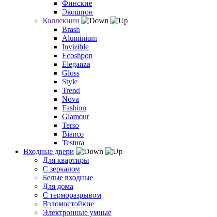
Финские
Экошпон
Коллекции
Brash
Aluminium
Invizible
Ecoshpon
Eleganza
Gloss
Style
Trend
Nova
Fashion
Glamour
Terso
Bianco
Testura
Входные двери
Для квартиры
С зеркалом
Белые входные
Для дома
С терморазрывом
Взломостойкие
Электронные умные