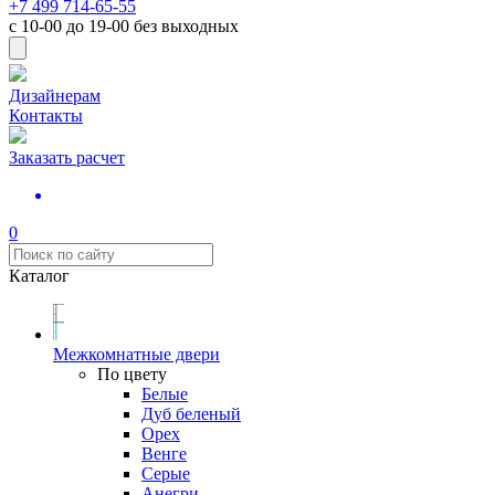
+7 499 714-65-55
с
10-00
до
19-00
без выходных
Дизайнерам
Контакты
Заказать расчет
0
Каталог
Межкомнатные двери
По цвету
Белые
Дуб беленый
Орех
Венге
Серые
Анегри