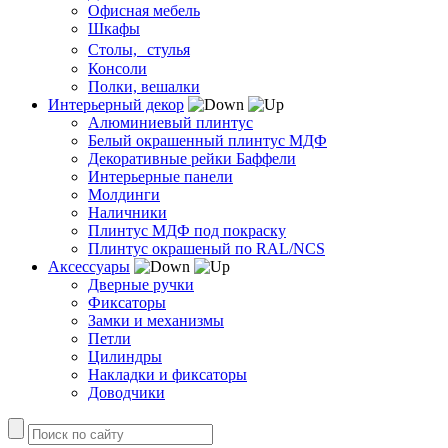
Офисная мебель
Шкафы
Столы, стулья
Консоли
Полки, вешалки
Интерьерный декор
Алюминиевый плинтус
Белый окрашенный плинтус МДФ
Декоративные рейки Баффели
Интерьерные панели
Молдинги
Наличники
Плинтус МДФ под покраску
Плинтус окрашеный по RAL/NCS
Аксессуары
Дверные ручки
Фиксаторы
Замки и механизмы
Петли
Цилиндры
Накладки и фиксаторы
Доводчики