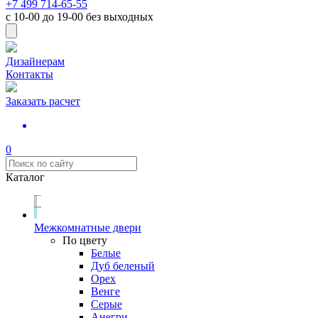
+7 499 714-65-55
с
10-00
до
19-00
без выходных
Дизайнерам
Контакты
Заказать расчет
0
Каталог
Межкомнатные двери
По цвету
Белые
Дуб беленый
Орех
Венге
Серые
Анегри