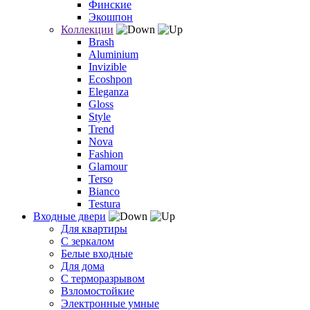
Финские
Экошпон
Коллекции
Brash
Aluminium
Invizible
Ecoshpon
Eleganza
Gloss
Style
Trend
Nova
Fashion
Glamour
Terso
Bianco
Testura
Входные двери
Для квартиры
С зеркалом
Белые входные
Для дома
С терморазрывом
Взломостойкие
Электронные умные