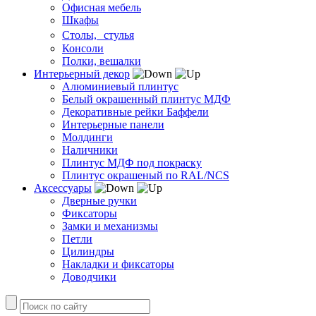
Офисная мебель
Шкафы
Столы, стулья
Консоли
Полки, вешалки
Интерьерный декор
Алюминиевый плинтус
Белый окрашенный плинтус МДФ
Декоративные рейки Баффели
Интерьерные панели
Молдинги
Наличники
Плинтус МДФ под покраску
Плинтус окрашеный по RAL/NCS
Аксессуары
Дверные ручки
Фиксаторы
Замки и механизмы
Петли
Цилиндры
Накладки и фиксаторы
Доводчики