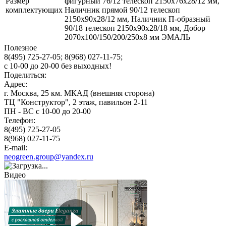
Размер
фигурный 76/12 телескоп 2150х76х28/12 мм,
комплектующих
Наличник прямой 90/12 телескоп
2150х90х28/12 мм, Наличник П-образный
90/18 телескоп 2150х90х28/18 мм, Добор
2070х100/150/200/250х8 мм ЭМАЛЬ
Полезное
8(495) 725-27-05;
8(968) 027-11-75;
с
10-00
до
20-00
без выходных!
Поделиться:
Адрес:
г. Москва, 25 км. МКАД (внешняя сторона)
ТЦ "Конструктор", 2 этаж, павильон 2-11
ПН - ВС с 10-00 до 20-00
Телефон:
8(495) 725-27-05
8(968) 027-11-75
E-mail:
neogreen.group@yandex.ru
Видео