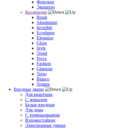
Финские
Экошпон
Коллекции
Brash
Aluminium
Invizible
Ecoshpon
Eleganza
Gloss
Style
Trend
Nova
Fashion
Glamour
Terso
Bianco
Testura
Входные двери
Для квартиры
С зеркалом
Белые входные
Для дома
С терморазрывом
Взломостойкие
Электронные умные