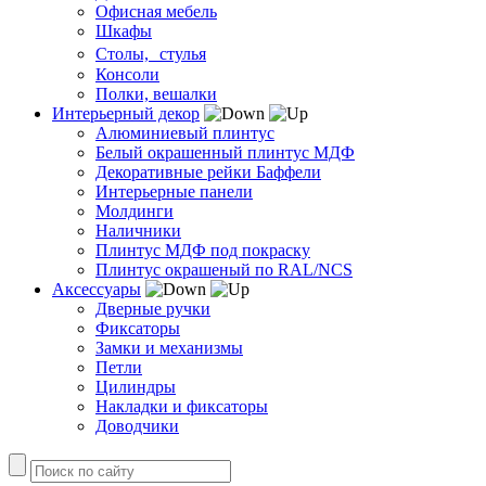
Офисная мебель
Шкафы
Столы, стулья
Консоли
Полки, вешалки
Интерьерный декор
Алюминиевый плинтус
Белый окрашенный плинтус МДФ
Декоративные рейки Баффели
Интерьерные панели
Молдинги
Наличники
Плинтус МДФ под покраску
Плинтус окрашеный по RAL/NCS
Аксессуары
Дверные ручки
Фиксаторы
Замки и механизмы
Петли
Цилиндры
Накладки и фиксаторы
Доводчики