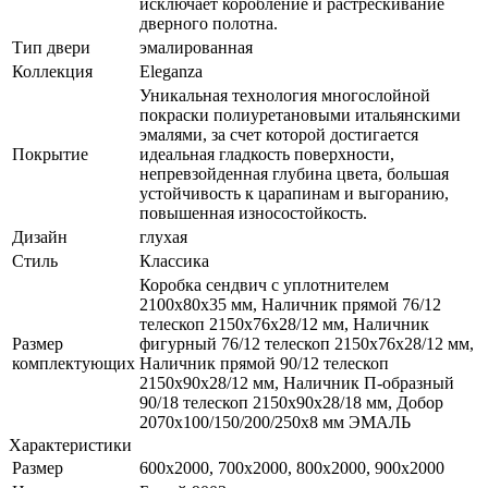
исключает коробление и растрескивание
дверного полотна.
Тип двери
эмалированная
Коллекция
Eleganza
Уникальная технология многослойной
покраски полиуретановыми итальянскими
эмалями, за счет которой достигается
Покрытие
идеальная гладкость поверхности,
непревзойденная глубина цвета, большая
устойчивость к царапинам и выгоранию,
повышенная износостойкость.
Дизайн
глухая
Стиль
Классика
Коробка сендвич с уплотнителем
2100х80х35 мм, Наличник прямой 76/12
телескоп 2150х76х28/12 мм, Наличник
Размер
фигурный 76/12 телескоп 2150х76х28/12 мм,
комплектующих
Наличник прямой 90/12 телескоп
2150х90х28/12 мм, Наличник П-образный
90/18 телескоп 2150х90х28/18 мм, Добор
2070х100/150/200/250х8 мм ЭМАЛЬ
Характеристики
Размер
600x2000, 700x2000, 800x2000, 900x2000