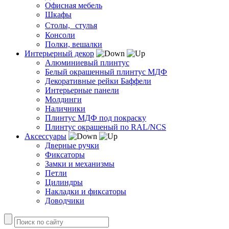
Офисная мебель
Шкафы
Столы, стулья
Консоли
Полки, вешалки
Интерьерный декор
Алюминиевый плинтус
Белый окрашенный плинтус МДФ
Декоративные рейки Баффели
Интерьерные панели
Молдинги
Наличники
Плинтус МДФ под покраску
Плинтус окрашеный по RAL/NCS
Аксессуары
Дверные ручки
Фиксаторы
Замки и механизмы
Петли
Цилиндры
Накладки и фиксаторы
Доводчики