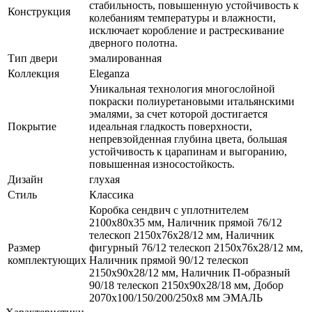
стабильность, повышенную устойчивость к
Конструкция
колебаниям температуры и влажности,
исключает коробление и растрескивание
дверного полотна.
Тип двери
эмалированная
Коллекция
Eleganza
Уникальная технология многослойной
покраски полиуретановыми итальянскими
эмалями, за счет которой достигается
Покрытие
идеальная гладкость поверхности,
непревзойденная глубина цвета, большая
устойчивость к царапинам и выгоранию,
повышенная износостойкость.
Дизайн
глухая
Стиль
Классика
Коробка сендвич с уплотнителем
2100х80х35 мм, Наличник прямой 76/12
телескоп 2150х76х28/12 мм, Наличник
Размер
фигурный 76/12 телескоп 2150х76х28/12 мм,
комплектующих
Наличник прямой 90/12 телескоп
2150х90х28/12 мм, Наличник П-образный
90/18 телескоп 2150х90х28/18 мм, Добор
2070х100/150/200/250х8 мм ЭМАЛЬ