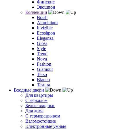
Финские
Экошпон
Коллекции
Brash
Aluminium
Invizible
Ecoshpon
Eleganza
Gloss
Style
Trend
Nova
Fashion
Glamour
Terso
Bianco
Testura
Входные двери
Для квартиры
С зеркалом
Белые входные
Для дома
С терморазрывом
Взломостойкие
Электронные умные