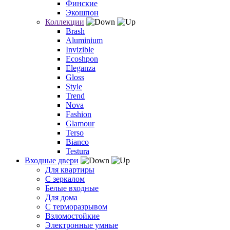
Финские
Экошпон
Коллекции
Brash
Aluminium
Invizible
Ecoshpon
Eleganza
Gloss
Style
Trend
Nova
Fashion
Glamour
Terso
Bianco
Testura
Входные двери
Для квартиры
С зеркалом
Белые входные
Для дома
С терморазрывом
Взломостойкие
Электронные умные