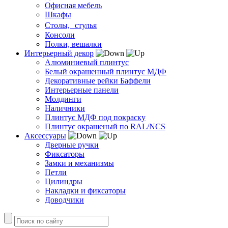
Офисная мебель
Шкафы
Столы, стулья
Консоли
Полки, вешалки
Интерьерный декор
Алюминиевый плинтус
Белый окрашенный плинтус МДФ
Декоративные рейки Баффели
Интерьерные панели
Молдинги
Наличники
Плинтус МДФ под покраску
Плинтус окрашеный по RAL/NCS
Аксессуары
Дверные ручки
Фиксаторы
Замки и механизмы
Петли
Цилиндры
Накладки и фиксаторы
Доводчики