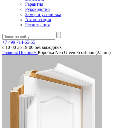
Гарантия
Руководство
Замер и установка
Авторизация
Регистрация
+7 499 714-65-55
с
10-00
до
19-00
без выходных
Главная
Погонаж
Коробка Neo Green Ecoshpon (2.5 шт)