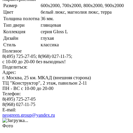
Размер
600x2000, 700x2000, 800x2000, 900x2000
Цвет
белый люкс, магнолия люкс, терра
Толщина полотна
36 мм.
Тип двери
глянцевая
Коллекция
серия Gloss L
Дизайн
глухая
Стиль
классика
Полезное
8(495) 725-27-05;
8(968) 027-11-75;
с
10-00
до
20-00
без выходных!
Поделиться:
Адрес:
г. Москва, 25 км. МКАД (внешняя сторона)
ТЦ "Конструктор", 2 этаж, павильон 2-11
ПН - ВС с 10-00 до 20-00
Телефон:
8(495) 725-27-05
8(968) 027-11-75
E-mail:
neogreen.group@yandex.ru
Фото