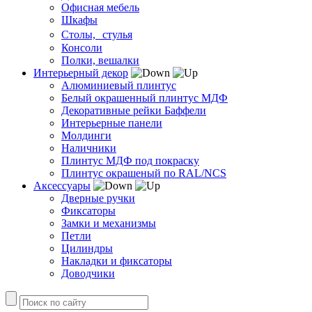
Офисная мебель
Шкафы
Столы, стулья
Консоли
Полки, вешалки
Интерьерный декор
Алюминиевый плинтус
Белый окрашенный плинтус МДФ
Декоративные рейки Баффели
Интерьерные панели
Молдинги
Наличники
Плинтус МДФ под покраску
Плинтус окрашеный по RAL/NCS
Аксессуары
Дверные ручки
Фиксаторы
Замки и механизмы
Петли
Цилиндры
Накладки и фиксаторы
Доводчики