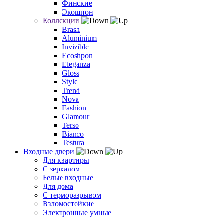
Финские
Экошпон
Коллекции
Brash
Aluminium
Invizible
Ecoshpon
Eleganza
Gloss
Style
Trend
Nova
Fashion
Glamour
Terso
Bianco
Testura
Входные двери
Для квартиры
С зеркалом
Белые входные
Для дома
С терморазрывом
Взломостойкие
Электронные умные