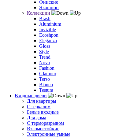
Финские
Экошпон
Коллекции
Brash
Aluminium
Invizible
Ecoshpon
Eleganza
Gloss
Style
Trend
Nova
Fashion
Glamour
Terso
Bianco
Testura
Входные двери
Для квартиры
С зеркалом
Белые входные
Для дома
С терморазрывом
Взломостойкие
Электронные умные