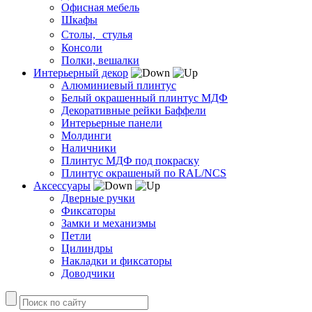
Офисная мебель
Шкафы
Столы, стулья
Консоли
Полки, вешалки
Интерьерный декор
Алюминиевый плинтус
Белый окрашенный плинтус МДФ
Декоративные рейки Баффели
Интерьерные панели
Молдинги
Наличники
Плинтус МДФ под покраску
Плинтус окрашеный по RAL/NCS
Аксессуары
Дверные ручки
Фиксаторы
Замки и механизмы
Петли
Цилиндры
Накладки и фиксаторы
Доводчики