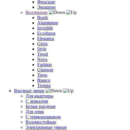
Финские
Экошпон
Коллекции
Brash
Aluminium
Invizible
Ecoshpon
Eleganza
Gloss
Style
Trend
Nova
Fashion
Glamour
Terso
Bianco
Testura
Входные двери
Для квартиры
С зеркалом
Белые входные
Для дома
С терморазрывом
Взломостойкие
Электронные умные