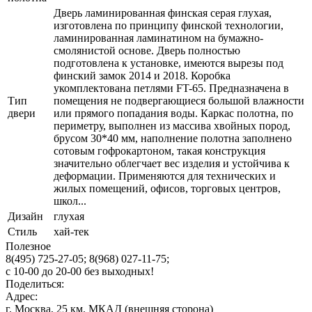
Дверь ламинированная финская серая глухая,
изготовлена по принципу финской технологии,
ламинированная ламинатином на бумажно-
смолянистой основе. Дверь полностью
подготовлена к установке, имеются вырезы под
финский замок 2014 и 2018. Коробка
укомплектована петлями FT-65. Предназначена в
Тип
помещения не подвергающиеся большой влажности
двери
или прямого попадания воды. Каркас полотна, по
периметру, выполнен из массива хвойных пород,
брусом 30*40 мм, наполнение полотна заполнено
сотовым гофрокартоном, такая конструкция
значительно облегчает вес изделия и устойчива к
деформации. Применяются для технических и
жилых помещений, офисов, торговых центров,
школ...
Дизайн
глухая
Стиль
хай-тек
Полезное
8(495) 725-27-05;
8(968) 027-11-75;
с
10-00
до
20-00
без выходных!
Поделиться:
Адрес:
г. Москва, 25 км. МКАД (внешняя сторона)