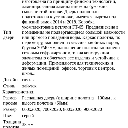
изготовлена по принципу финской технологии,
ламинированная ламинатином на бумажно-
смолянистой основе. Дверь полностью
подготовлена к установке, имеются вырезы под
финский замок 2014 и 2018. Коробка
укомплектована петлями FT-65. Предназначена в
Тип
помещения не подвергающиеся большой влажности
двери
или прямого попадания воды. Каркас полотна, по
периметру, выполнен из массива хвойных пород,
брусом 30*40 мм, наполнение полотна заполнено
сотовым гофрокартоном, такая конструкция
значительно облегчает вес изделия и устойчива к
деформации. Применяются для технических и
жилых помещений, офисов, торговых центров,
школ...
Дизайн
глухая
Стиль
хай-тек
Характеристики
Размер
Распашная дверь (к ширине полотна +100мм , к
проема
высоте полотна +60мм)
Размер
600x2020, 700x2020, 800x2020, 900x2020
Цвет
серый
Толщина
38 мм.
полотна