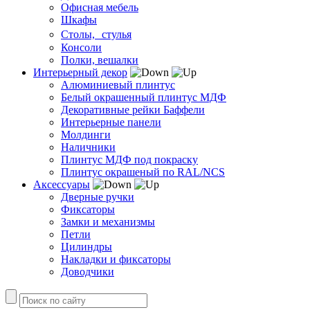
Офисная мебель
Шкафы
Столы, стулья
Консоли
Полки, вешалки
Интерьерный декор
Алюминиевый плинтус
Белый окрашенный плинтус МДФ
Декоративные рейки Баффели
Интерьерные панели
Молдинги
Наличники
Плинтус МДФ под покраску
Плинтус окрашеный по RAL/NCS
Аксессуары
Дверные ручки
Фиксаторы
Замки и механизмы
Петли
Цилиндры
Накладки и фиксаторы
Доводчики