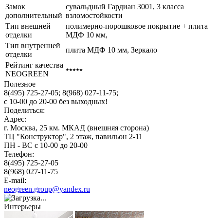
Замок
сувальдный Гардиан 3001, 3 класса
дополнительный
взломостойкости
Тип внешней
полимерно-порошковое покрытие + плита
отделки
МДФ 10 мм,
Тип внутренней
плита МДФ 10 мм, Зеркало
отделки
Рейтинг качества
⭑⭑⭑⭑⭑
NEOGREEN
Полезное
8(495) 725-27-05;
8(968) 027-11-75;
с
10-00
до
20-00
без выходных!
Поделиться:
Адрес:
г. Москва, 25 км. МКАД (внешняя сторона)
ТЦ "Конструктор", 2 этаж, павильон 2-11
ПН - ВС с 10-00 до 20-00
Телефон:
8(495) 725-27-05
8(968) 027-11-75
E-mail:
neogreen.group@yandex.ru
Интерьеры