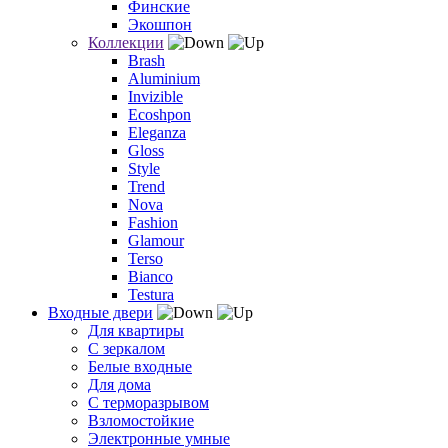
Финские
Экошпон
Коллекции
Brash
Aluminium
Invizible
Ecoshpon
Eleganza
Gloss
Style
Trend
Nova
Fashion
Glamour
Terso
Bianco
Testura
Входные двери
Для квартиры
С зеркалом
Белые входные
Для дома
С терморазрывом
Взломостойкие
Электронные умные