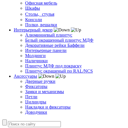
Офисная мебель
Шкафы
Столы, стулья
Консоли
Полки, вешалки
Интерьерный декор
Алюминиевый плинтус
Белый окрашенный плинтус МДФ
Декоративные рейки Баффели
Интерьерные панели
Молдинги
Наличники
Плинтус МДФ под покраску
Плинтус окрашеный по RAL/NCS
Аксессуары
Дверные ручки
Фиксаторы
Замки и механизмы
Петли
Цилиндры
Накладки и фиксаторы
Доводчики