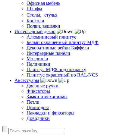
Офисная мебель
Шкафы
Столы, стулья
Консоли
Полки, вешалки
Интерьерный декор
Алюминиевый плинтус
Белый окрашенный плинтус МДФ
Декоративные рейки Баффели
Интерьерные панели
Молдинги
Наличники
Плинтус МДФ под покраску
Плинтус окрашеный по RAL/NCS
Аксессуары
Дверные ручки
Фиксаторы
Замки и механизмы
Петли
Цилиндры
Накладки и фиксаторы
Доводчики