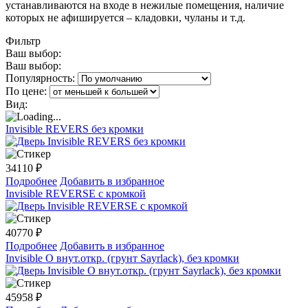
устанавливаются на входе в нежилые помещения, наличие
которых не афишируется – кладовки, чуланы и т.д.
Фильтр
Ваш выбор:
Ваш выбор:
Популярность:
По цене:
Вид:
Invisible REVERS без кромки
34110
₽
Подробнее
Добавить в избранное
Invisible REVERSE с кромкой
40770
₽
Подробнее
Добавить в избранное
Invisible O внут.откр. (грунт Sayrlack), без кромки
45958
₽