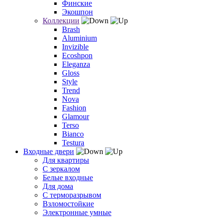
Финские
Экошпон
Коллекции
Brash
Aluminium
Invizible
Ecoshpon
Eleganza
Gloss
Style
Trend
Nova
Fashion
Glamour
Terso
Bianco
Testura
Входные двери
Для квартиры
С зеркалом
Белые входные
Для дома
С терморазрывом
Взломостойкие
Электронные умные