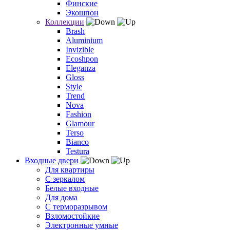
Финские
Экошпон
Коллекции
Brash
Aluminium
Invizible
Ecoshpon
Eleganza
Gloss
Style
Trend
Nova
Fashion
Glamour
Terso
Bianco
Testura
Входные двери
Для квартиры
С зеркалом
Белые входные
Для дома
С терморазрывом
Взломостойкие
Электронные умные