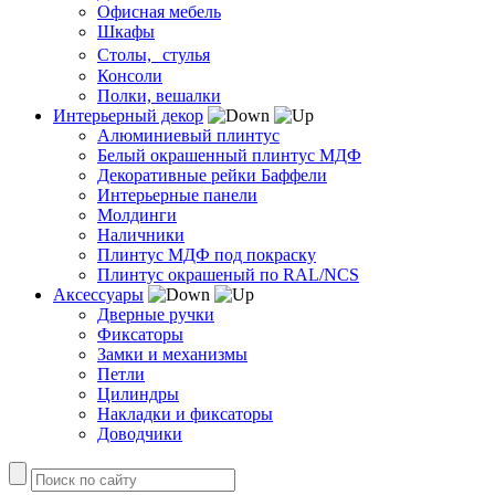
Офисная мебель
Шкафы
Столы, стулья
Консоли
Полки, вешалки
Интерьерный декор
Алюминиевый плинтус
Белый окрашенный плинтус МДФ
Декоративные рейки Баффели
Интерьерные панели
Молдинги
Наличники
Плинтус МДФ под покраску
Плинтус окрашеный по RAL/NCS
Аксессуары
Дверные ручки
Фиксаторы
Замки и механизмы
Петли
Цилиндры
Накладки и фиксаторы
Доводчики